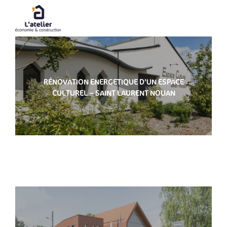
Passer
au
contenu
RÉNOVATION ENERGETIQUE D’UN ESPACE
CULTUREL – SAINT LAURENT NOUAN