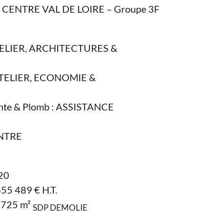
 CENTRE VAL DE LOIRE – Groupe 3F
 ATELIER, ARCHITECTURES &
’ ATELIER, ECONOMIE &
ante & Plomb : ASSISTANCE
ENTRE
020
655 489 € H.T.
3 725 m²
SDP DEMOLIE